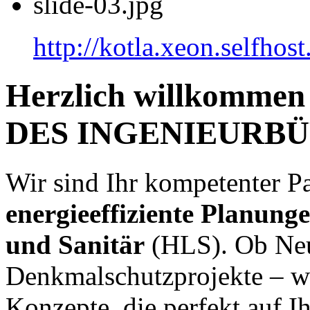
slide-03.jpg
http://kotla.xeon.selfhost
Herzlich willkomm
DES INGENIEURB
Wir sind Ihr kompetenter Pa
energieeffiziente Planung
und Sanitär
(HLS). Ob Neu
Denkmalschutzprojekte – w
Konzepte, die perfekt auf I