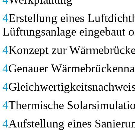
4
Erstellung eines Luftdicht
Lüftungsanlage eingebaut o
4
Konzept zur Wärmebrück
4
Genauer Wärmebrückenna
4
Gleichwertigkeitsnachwei
4
Thermische Solarsimulati
4
Aufstellung eines Sanieru