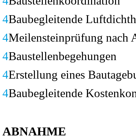
4
Baustellenkoordination
4
Baubegleitende Luftdicht
4
Meilensteinprüfung nach 
4
Baustellenbegehungen
4
Erstellung eines Bautageb
4
Baubegleitende Kostenkon
ABNAHME