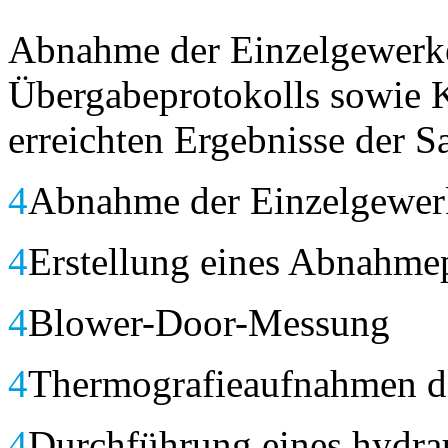
Abnahme der Einzelgewerke
Übergabeprotokolls sowie 
erreichten Ergebnisse der
4
Abnahme der Einzelgewer
4
Erstellung eines Abnahme
4
Blower-Door-Messung
4
Thermografieaufnahmen d
4
Durchführung eines hydrau