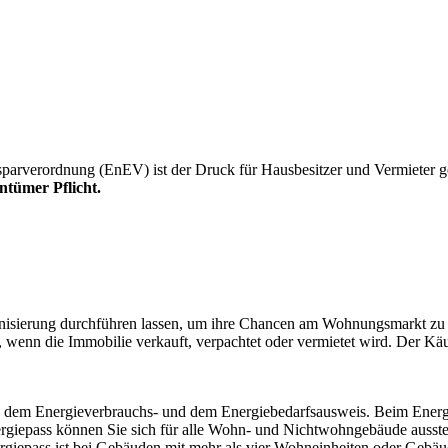
arverordnung (EnEV) ist der Druck für Hausbesitzer und Vermieter ge
ntümer Pflicht.
ernisierung durchführen lassen, um ihre Chancen am Wohnungsmarkt zu 
enn die Immobilie verkauft, verpachtet oder vermietet wird. Der Käuf
 dem Energieverbrauchs- und dem Energiebedarfsausweis. Beim Energi
ergiepass können Sie sich für alle Wohn- und Nichtwohngebäude ausste
nergiepass ist bei Gebäuden mit mehr als vier Wohneinheiten oder Geb