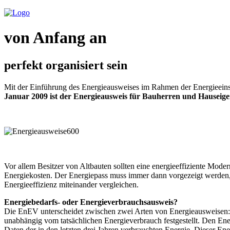
von Anfang an
perfekt organisiert sein
Mit der Einführung des Energieausweises im Rahmen der Energieeinsp
Januar 2009 ist der Energieausweis für Bauherren und Hauseige
Vor allem Besitzer von Altbauten sollten eine energieeffiziente Mod
Energiekosten. Der Energiepass muss immer dann vorgezeigt werden, w
Energieeffizienz miteinander vergleichen.
Energiebedarfs- oder Energieverbrauchsausweis?
Die EnEV unterscheidet zwischen zwei Arten von Energieausweisen:
unabhängig vom tatsächlichen Energieverbrauch festgestellt. Den En
Daten der in den letzten drei Jahren verbrauchten Energie. Dieser E