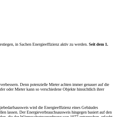
stiegen, in Sachen Energieeffizienz aktiv zu werden.
Seit dem 1.
verbessern. Denn potenzielle Mieter achten immer genauer auf die
er oder Mieter kann so verschiedene Objekte hinsichtlich ihrer
ebedarfsausweis wird die Energieeffizienz eines Gebäudes
llen lassen. Der Energieverbrauchsausweis hingegen basiert auf den
äuden, die der Wärmeschutzverordnung von 1977 entsprechen, erlaubt.