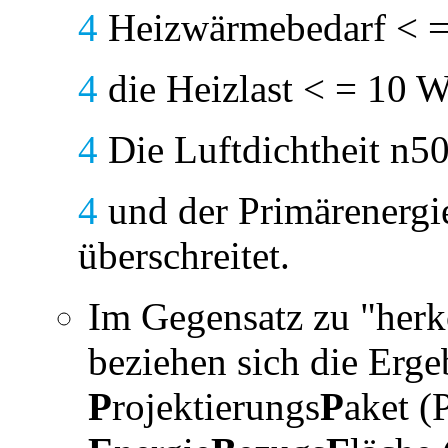
4
Heizwärmebedarf < 
4
die Heizlast < = 10 W
4
Die Luftdichtheit n50
4
und der Primärenerg
überschreitet.
Im Gegensatz zu "her
beziehen sich die Erg
P
rojektierungs
P
aket (