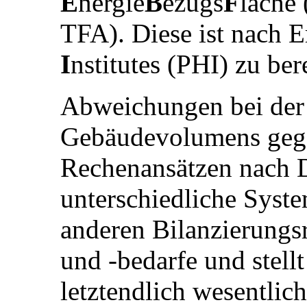
E
nergie
B
ezugs
F
läche 
TFA). Diese ist nach 
I
nstitutes (PHI) zu be
Abweichungen bei der
Gebäudevolumens gege
Rechenansätzen nach 
unterschiedliche System
anderen Bilanzierungs
und -bedarfe und stell
letztendlich wesentlich