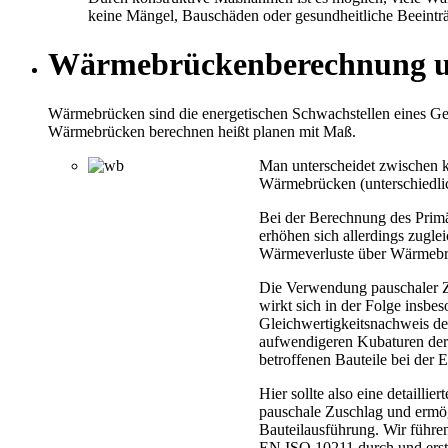
keine Mängel, Bauschäden oder gesundheitliche Beeinträ
Wärmebrückenberechnung u
Wärmebrücken sind die energetischen Schwachstellen eines Gebä
Wärmebrücken berechnen heißt planen mit Maß.
Man unterscheidet zwischen 
Wärmebrücken (unterschiedlic
Bei der Berechnung des Prim
erhöhen sich allerdings zugl
Wärmeverluste über Wärmebrück
Die Verwendung pauschaler Zus
wirkt sich in der Folge insbe
Gleichwertigkeitsnachweis d
aufwendigeren Kubaturen der 
betroffenen Bauteile bei der
Hier sollte also eine detail
pauschale Zuschlag und ermögl
Bauteilausführung. Wir führe
EN ISO 10211 durch und erste