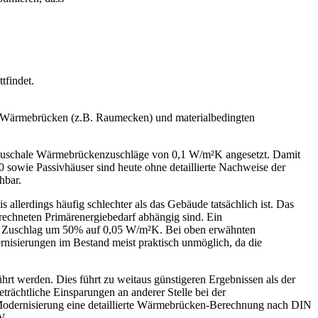
tfindet.
n Wärmebrücken (z.B. Raumecken) und materialbedingten
auschale Wärmebrückenzuschläge von 0,1 W/m²K angesetzt. Damit
 sowie Passivhäuser sind heute ohne detaillierte Nachweise der
hbar.
llerdings häufig schlechter als das Gebäude tatsächlich ist. Das
erechneten Primärenergiebedarf abhängig sind. Ein
n Zuschlag um 50% auf 0,05 W/m²K. Bei oben erwähnten
nisierungen im Bestand meist praktisch unmöglich, da die
rt werden. Dies führt zu weitaus günstigeren Ergebnissen als der
eträchtliche Einsparungen an anderer Stelle bei der
-Modernisierung eine detaillierte Wärmebrücken-Berechnung nach DIN
W.