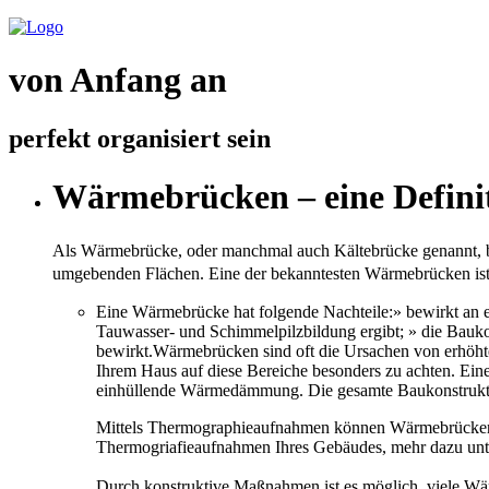
von Anfang an
perfekt organisiert sein
Wärmebrücken – eine Defini
Als Wärmebrücke, oder manchmal auch Kältebrücke genannt, bez
umgebenden Flächen. Eine der bekanntesten Wärmebrücken is
Eine Wärmebrücke hat folgende Nachteile:» bewirkt an e
Tauwasser- und Schimmelpilzbildung ergibt; » die Bauko
bewirkt.Wärmebrücken sind oft die Ursachen von erhöh
Ihrem Haus auf diese Bereiche besonders zu achten. Ei
einhüllende Wärmedämmung. Die gesamte Baukonstrukti
Mittels Thermographieaufnahmen können Wärmebrücken i
Thermogriafieaufnahmen Ihres Gebäudes, mehr dazu un
Durch konstruktive Maßnahmen ist es möglich, viele Wär