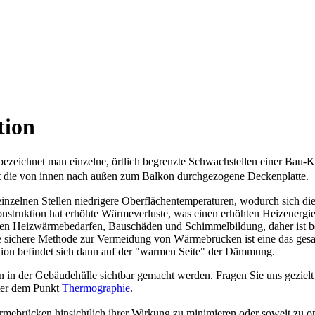
tion
eichnet man einzelne, örtlich begrenzte Schwachstellen einer Bau-Ko
t die von innen nach außen zum Balkon durchgezogene Deckenplatte
inzelnen Stellen niedrigere Oberflächentemperaturen, wodurch sich di
nstruktion hat erhöhte Wärmeverluste, was einen erhöhten Heizenergi
ten Heizwärmebedarfen, Bauschäden und Schimmelbildung, daher ist
ne sichere Methode zur Vermeidung von Wärmebrücken ist eine das ge
on befindet sich dann auf der "warmen Seite" der Dämmung.
n der Gebäudehülle sichtbar gemacht werden. Fragen Sie uns gezielt
ter dem Punkt
Thermographie
.
mebrücken hinsichtlich ihrer Wirkung zu minimieren oder soweit zu op