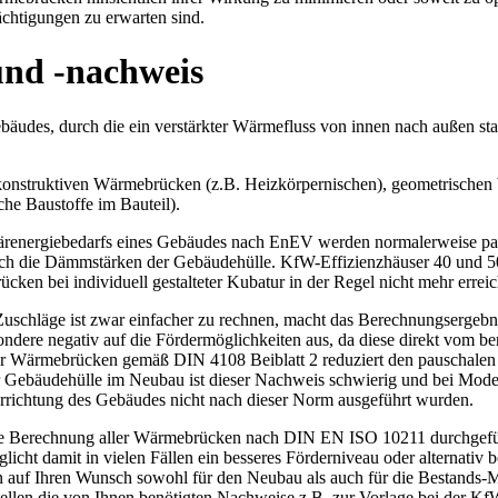
chtigungen zu erwarten sind.
nd -nachweis
udes, durch die ein verstärkter Wärmefluss von innen nach außen stat
konstruktiven Wärmebrücken (z.B. Heizkörpernischen), geometrische
he Baustoffe im Bauteil).
ärenergiebedarfs eines Gebäudes nach EnEV werden normalerweise p
eich die Dämmstärken der Gebäudehülle. KfW-Effizienzhäuser 40 und 50
en bei individuell gestalteter Kubatur in der Regel nicht mehr erreic
chläge ist zwar einfacher zu rechnen, macht das Berechnungsergebnis a
sondere negativ auf die Fördermöglichkeiten aus, da diese direkt vom b
er Wärmebrücken gemäß DIN 4108 Beiblatt 2 reduziert den pauschale
Gebäudehülle im Neubau ist dieser Nachweis schwierig und bei Moder
 Errichtung des Gebäudes nicht nach dieser Norm ausgeführt wurden.
lierte Berechnung aller Wärmebrücken nach DIN EN ISO 10211 durchgefüh
icht damit in vielen Fällen ein besseres Förderniveau oder alternativ b
n auf Ihren Wunsch sowohl für den Neubau als auch für die Bestands
llen die von Ihnen benötigten Nachweise z.B. zur Vorlage bei der Kf