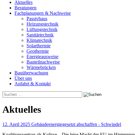
Aktuelles
Beratungen
Fachplanungen & Nachweise
Passivhaus
Heizungstechnik
Lüftungstechnik
Sanitärtechnik
Klimatechnik
Solarthermie
Geothermie
Energieausweise
Bauteilnachweise
Wärmebrücken
Bauüberwachung
Über uns
Anfahrt & Kontakt
Aktuelles
12. April 2025 Gebäudeenergiegesetzt abschaffen - Schwindel
Koalitionsvertrag als Kulisse – Die leise Macht der EU im Hintergru