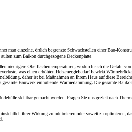
et man einzelne, örtlich begrenzte Schwachstellen einer Bau-Konstru
ach außen zum Balkon durchgezogene Deckenplatte.
llen niedrigere Oberflächentemperaturen, wodurch sich die Gefahr vo
everluste, was einen erhöhten Heizenergiebedarf bewirkt.Wärmebrücken
bildung, daher ist bei Maßnahmen an Ihrem Haus auf diese Bereiche
as gesamte Bauwerk einhüllende Wärmedämmung. Die gesamte Baukons
dehülle sichtbar gemacht werden. Fragen Sie uns gezielt nach Therm
nsichtlich ihrer Wirkung zu minimieren oder soweit zu optimieren, da
d.